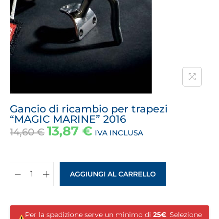
Gancio di ricambio per trapezi
“MAGIC MARINE” 2016
13,87
€
14,60
€
IVA INCLUSA
AGGIUNGI AL CARRELLO
Per la spedizione serve un minimo di
25€
. Selezione