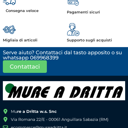
Consegna veloce
Pagamenti sicuri
Migliaia di articoli
Supporto sugli acquisti
Serve aiuto? Contattaci dal tasto apposito o su
whatsapp 069968399
Contattaci
Mu
re a Dritta w.s. Snc
Via Romana 22/E - 00061 Anguillara Sabazia (RM)
ecommerce@mureadritta.it