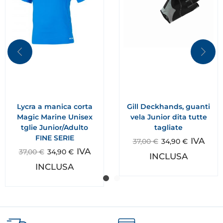
Lycra a manica corta
Gill Deckhands, guanti
Magic Marine Unisex
vela Junior dita tutte
tglie Junior/Adulto
tagliate
FINE SERIE
IVA
37,00
€
34,90
€
IVA
37,00
€
34,90
€
INCLUSA
INCLUSA