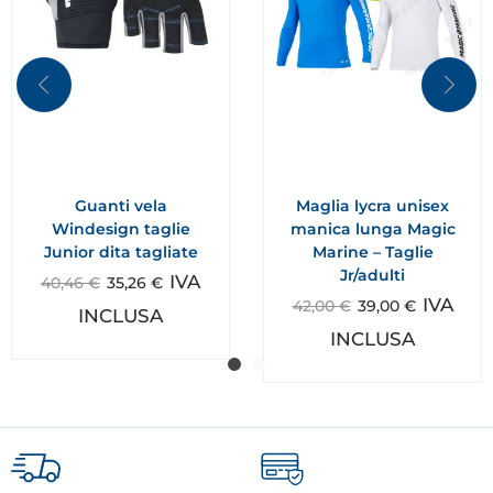
Guanti vela
Maglia lycra unisex
Windesign taglie
manica lunga Magic
Junior dita tagliate
Marine – Taglie
Jr/adulti
IVA
40,46
€
35,26
€
IVA
42,00
€
39,00
€
INCLUSA
INCLUSA