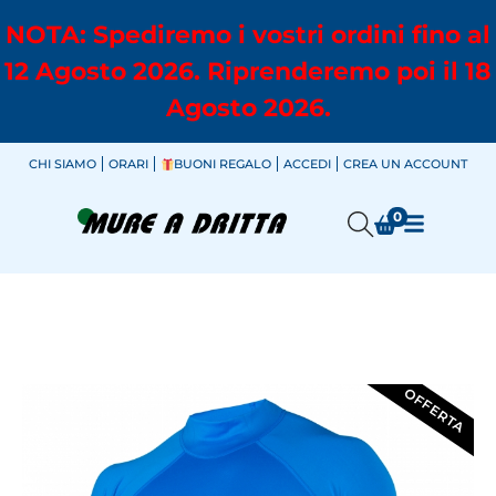
NOTA: Spediremo i vostri ordini fino al
12 Agosto 2026. Riprenderemo poi il 18
Agosto 2026.
CHI SIAMO
ORARI
BUONI REGALO
ACCEDI
CREA UN ACCOUNT
0
OFFERTA