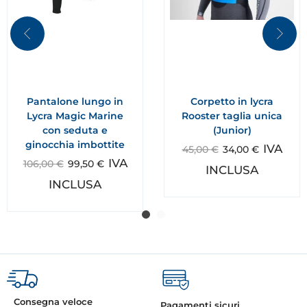
Pantalone lungo in
Corpetto in lycra
Lycra Magic Marine
Rooster taglia unica
con seduta e
(Junior)
ginocchia imbottite
IVA
45,00
€
34,00
€
IVA
106,00
€
99,50
€
INCLUSA
INCLUSA
Consegna veloce
Pagamenti sicuri