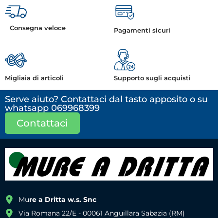
Consegna veloce
Pagamenti sicuri
Migliaia di articoli
Supporto sugli acquisti
Serve aiuto? Contattaci dal tasto apposito o su
whatsapp 069968399
Contattaci
Mu
re a Dritta w.s. Snc
Via Romana 22/E - 00061 Anguillara Sabazia (RM)