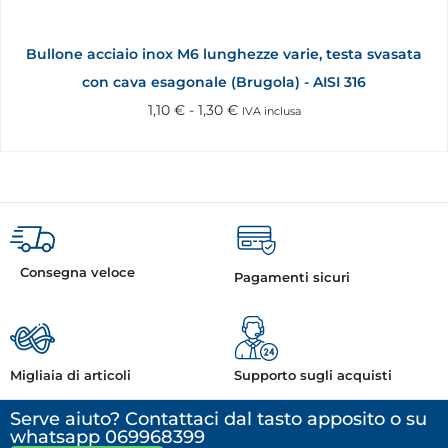
Bullone acciaio inox M6 lunghezze varie, testa svasata
con cava esagonale (Brugola) - AISI 316
1,10
€
-
1,30
€
IVA inclusa
Consegna veloce
Pagamenti sicuri
Migliaia di articoli
Supporto sugli acquisti
Serve aiuto? Contattaci dal tasto apposito o su
whatsapp 069968399