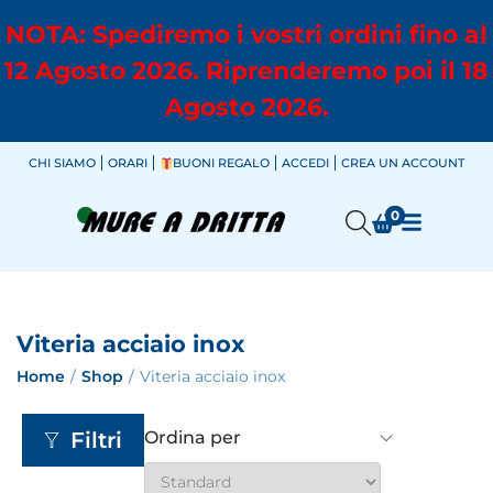
NOTA: Spediremo i vostri ordini fino al
12 Agosto 2026. Riprenderemo poi il 18
Agosto 2026.
CHI SIAMO
ORARI
BUONI REGALO
ACCEDI
CREA UN ACCOUNT
0
Viteria acciaio inox
Home
/
Shop
/
Viteria acciaio inox
Filtri
Ordina per