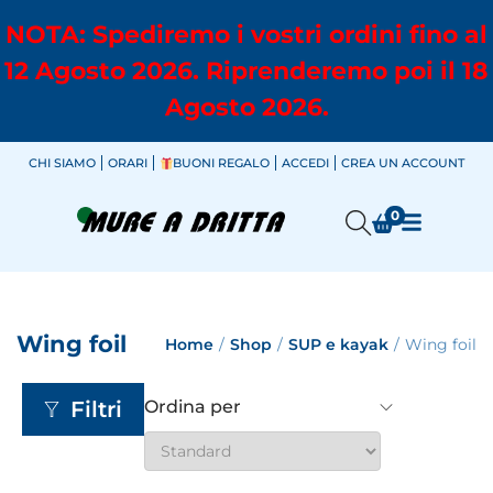
NOTA: Spediremo i vostri ordini fino al
12 Agosto 2026. Riprenderemo poi il 18
Agosto 2026.
CHI SIAMO
ORARI
BUONI REGALO
ACCEDI
CREA UN ACCOUNT
0
Wing foil
Home
/
Shop
/
SUP e kayak
/
Wing foil
Filtri
Ordina per