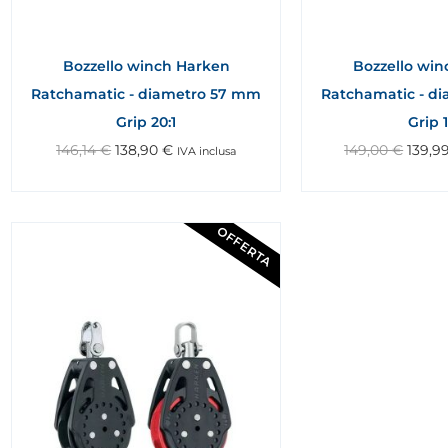
Bozzello winch Harken
Bozzello wi
Ratchamatic - diametro 57 mm
Ratchamatic - d
Grip 20:1
Grip 1
146,14
€
138,90
€
149,00
€
139,9
IVA inclusa
OFFERTA