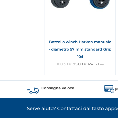
Bozzello winch Harken manuale
- diametro 57 mm standard Grip
10:1
100,30
€
95,00
€
IVA inclusa
Consegna veloce
P
Serve aiuto? Contattaci dal tasto app