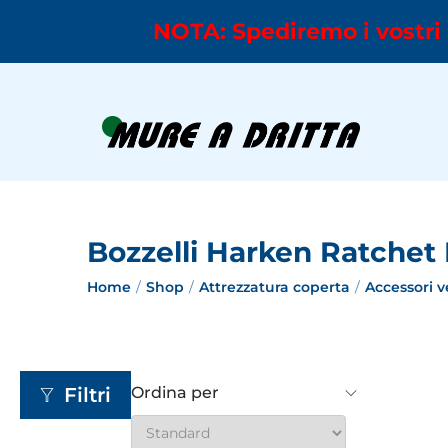
NOTA: Spediremo i vostri 
Bozzelli Harken Ratchet
Home
/
Shop
/
Attrezzatura coperta
/
Accessori v
Filtri
Ordina per