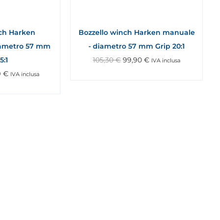
nch Harken
Bozzello winch Harken manuale
iametro 57 mm
- diametro 57 mm Grip 20:1
5:1
105,30
€
99,90
€
IVA inclusa
9
€
IVA inclusa