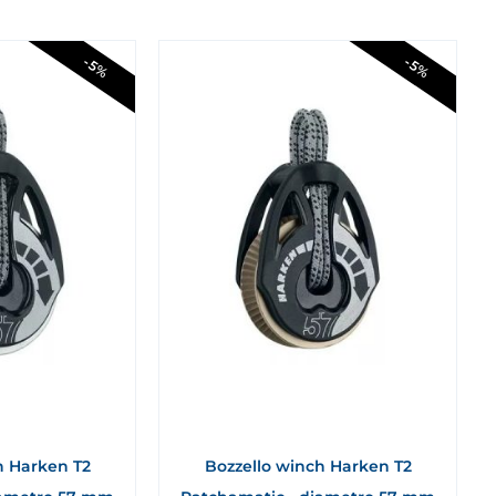
-5%
-5%
h Harken T2
Bozzello winch Harken T2