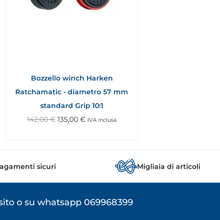
Bozzello winch Harken
Ratchamatic - diametro 57 mm
standard Grip 10:1
142,00
€
135,00
€
IVA inclusa
agamenti sicuri
Migliaia di articoli
osito o su whatsapp 069968399