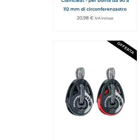
Clamcleat - per boma da 90 a
112 mm di circonferenzastro
20,98
€
IVA inclusa
OFFERTA