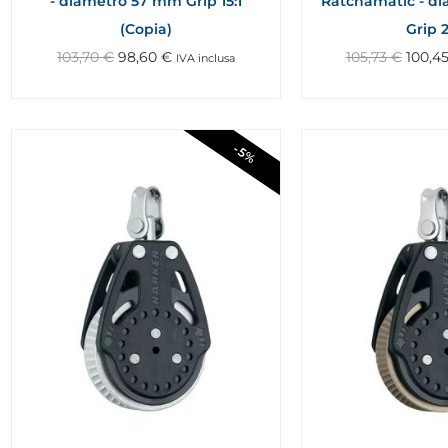
- diametro 57 mm Grip 15:1
Ratchamatic - d
(Copia)
Grip 2
103,70
€
98,60
€
105,73
€
100,4
IVA inclusa
-5%