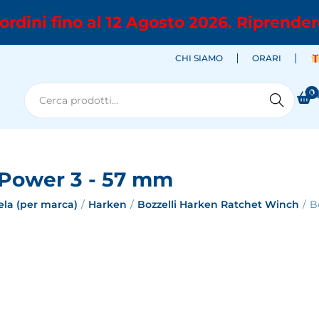
ordini fino al 12 Agosto 2026. Riprender
CHI SIAMO
ORARI
0
M
Cerca
 Power 3 - 57 mm
ela (per marca)
/
Harken
/
Bozzelli Harken Ratchet Winch
/
B