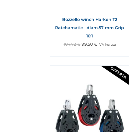
Bozzello winch Harken T2
Ratchamatic - diam.57 mm Grip
10:1
104,72
€
99,50
€
IVA inclusa
OFFERTA