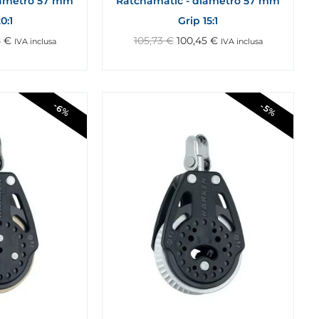
iametro 57 mm
Ratchamatic - diametro 57 mm
0:1
Grip 15:1
5
€
105,73
€
100,45
€
IVA inclusa
IVA inclusa
-6%
-5%