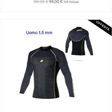
106,00
€
99,00
€
IVA inclusa
OFFERTA