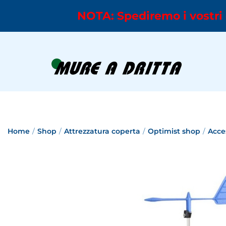
NOTA: Spediremo i vostri 
Home
/
Shop
/
Attrezzatura coperta
/
Optimist shop
/
Acce