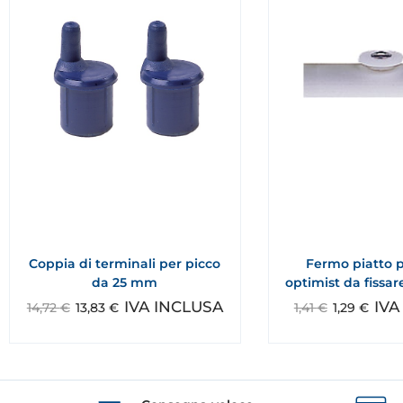
Coppia di terminali per picco
Fermo piatto 
da 25 mm
optimist da fissar
IVA INCLUSA
IVA
14,72
€
13,83
€
1,41
€
1,29
€