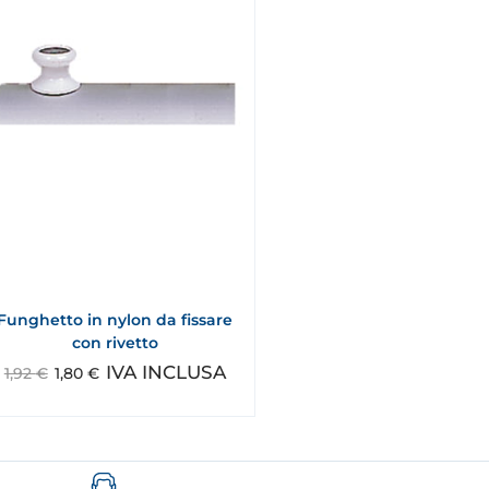
Funghetto in nylon da fissare
con rivetto
IVA INCLUSA
1,92
€
1,80
€