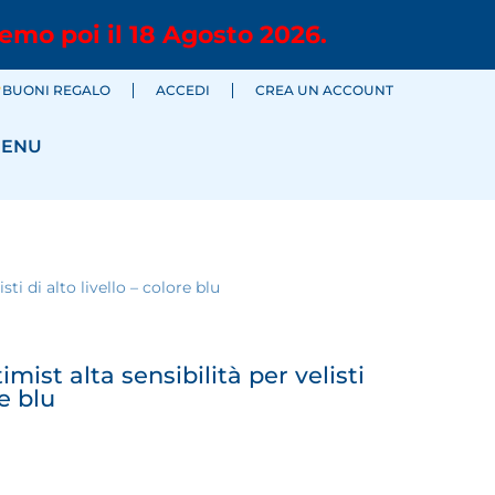
emo poi il 18 Agosto 2026.
BUONI REGALO
ACCEDI
CREA UN ACCOUNT
ENU
ti di alto livello – colore blu
ist alta sensibilità per velisti
re blu