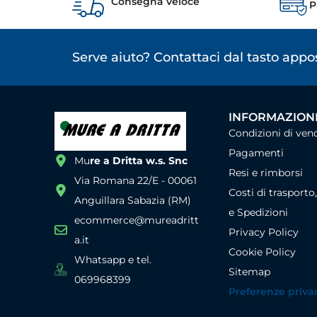
Consegna veloce
P
Serve aiuto? Contattaci dal tasto app
INFORMAZIONI
Condizioni di ven
Pagamenti
Mu
re a Dritta w.s. Snc
Resi e rimborsi
Via Romana 22/E - 00061
Costi di trasporto
Anguillara Sabazia (RM)
e Spedizioni
ecommerce@mureadritt
Privacy Policy
a.it
Cookie Policy
Whatsapp e tel.
Sitemap
069968399
Preferenze priva