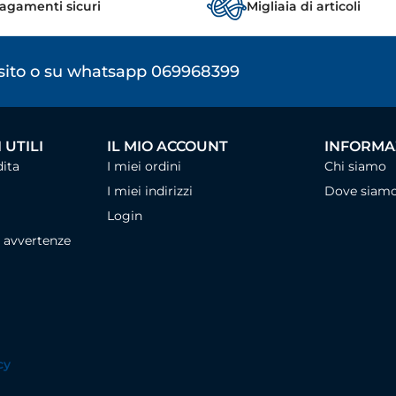
agamenti sicuri
Migliaia di articoli
osito o su whatsapp 069968399
 UTILI
IL MIO ACCOUNT
INFORMAZ
dita
I miei ordini
Chi siamo
I miei indirizzi
Dove siam
Login
, avvertenze
cy