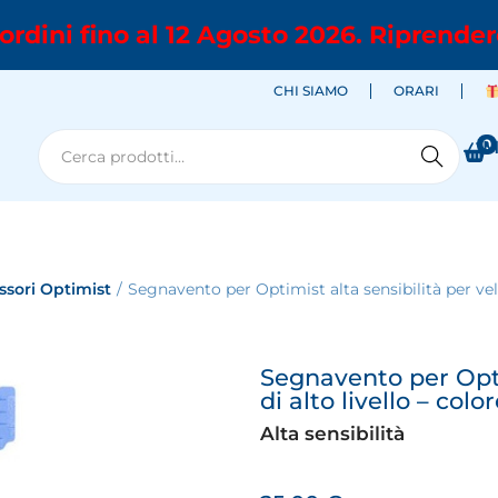
ordini fino al 12 Agosto 2026. Riprender
CHI SIAMO
ORARI
0
M
Cerca
ssori Optimist
/
Segnavento per Optimist alta sensibilità per velis
Segnavento per Optim
di alto livello – colo
Alta sensibilità