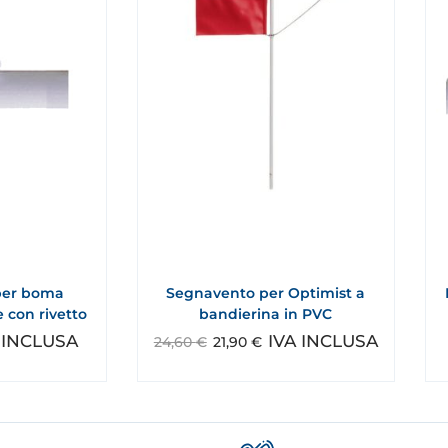
per boma
Segnavento per Optimist a
e con rivetto
bandierina in PVC
 INCLUSA
IVA INCLUSA
24,60
€
21,90
€