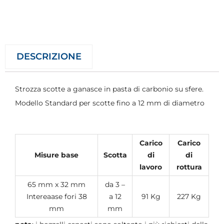
DESCRIZIONE
Strozza scotte a ganasce in pasta di carbonio su sfere.
Modello Standard per scotte fino a 12 mm di diametro
Carico
Carico
Misure base
Scotta
di
di
lavoro
rottura
65 mm x 32 mm
da 3 –
Intereaase fori 38
a 12
91 Kg
227 Kg
mm
mm