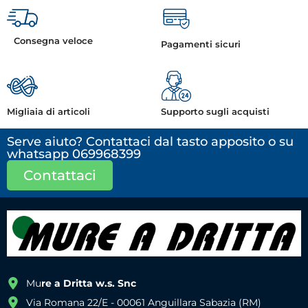
Consegna veloce
Pagamenti sicuri
Migliaia di articoli
Supporto sugli acquisti
Serve aiuto? Contattaci dal tasto apposito o su
whatsapp 069968399
Contattaci
Mu
re a Dritta w.s. Snc
Via Romana 22/E - 00061 Anguillara Sabazia (RM)